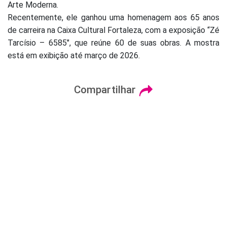
Arte Moderna.
Recentemente, ele ganhou uma homenagem aos 65 anos
de carreira na Caixa Cultural Fortaleza, com a exposição “Zé
Tarcísio – 6585″, que reúne 60 de suas obras. A mostra
está em exibição até março de 2026.
Compartilhar
Siga nossas Redes
Av. Carapinima, 2200
Benfica - Fortaleza, CE
CEP 60.015-290
atendimento@fmbenfica.com.br