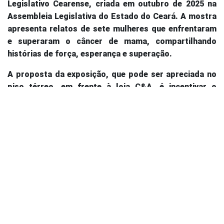
Legislativo Cearense, criada em outubro de 2025 na
Assembleia Legislativa do Estado do Ceará. A mostra
apresenta relatos de sete mulheres que enfrentaram
e superaram o câncer de mama, compartilhando
histórias de força, esperança e superação.
A proposta da exposição
, que pode ser apreciada no
piso térreo, em frente à
loja
C&A
,
é incentivar o
cuidado preventivo, ampliar o diálogo sobre o
diagnóstico precoce e mostrar ao público que existem
redes de apoio e acolhimento durante o tratamento
da doença.
Bazar Geeon
Como parte das ações relacionadas à mostra, o
shopping também sediou o Bazar Geeon, iniciativa
solidária realizada em parceria com o Grupo de
Educação e Estudos Oncológicos. O evento reuniu