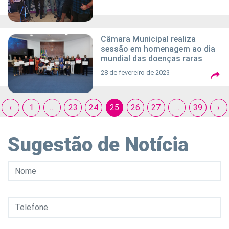
Câmara Municipal realiza
sessão em homenagem ao dia
mundial das doenças raras
28 de fevereiro de 2023
‹
1
…
23
24
25
26
27
…
39
›
Sugestão de Notícia