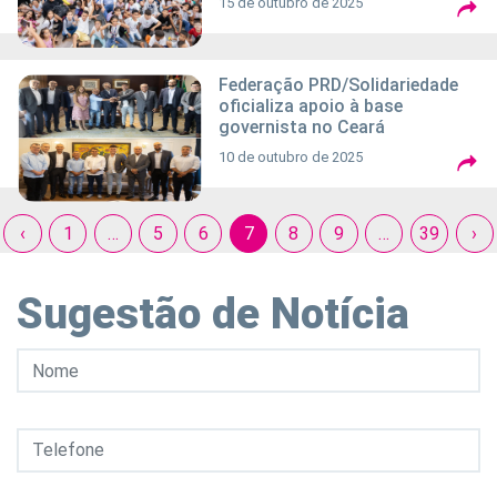
15 de outubro de 2025
Federação PRD/Solidariedade
oficializa apoio à base
governista no Ceará
10 de outubro de 2025
‹
1
…
5
6
7
8
9
…
39
›
Sugestão de Notícia